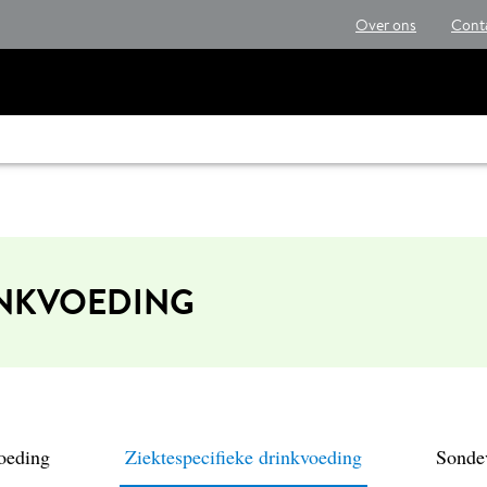
Over ons
Cont
INKVOEDING
oeding
Ziektespecifieke drinkvoeding
Sonde