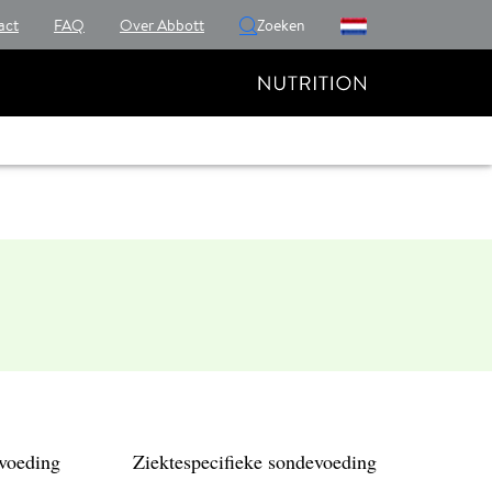
act
FAQ
Over Abbott
Zoeken
voeding
Ziektespecifieke sondevoeding