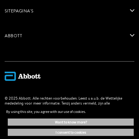
SITEPAGINA'S
ABBOTT
© 2025 Abbott. Alle rechten voorbehouden. Leest u a.u.b. de Wettelijke
mededeling voor meer informatie. Tenzij anders vermeld, zijn alle
productnamen, dienstnamen en handelsmerken vermeld op deze internetsite,
By using this site, you agree with our use of cookies.
eigendom van of gegeven in licentie van Abbott, haar dochterondernemingen
of filialen. Abbott handelsmerken, handelsnamen of beeldmerken vermeld op
want to know more?
deze internetsite mogen niet gebruikt worden zonder schriftelijke autorisatie,
tenzij het dient ter identificatie van een bepaald product of diensten.
i consent to cookies