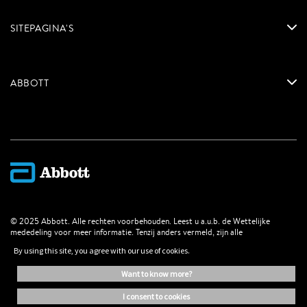
SITEPAGINA'S
ABBOTT
© 2025 Abbott. Alle rechten voorbehouden. Leest u a.u.b. de Wettelijke
mededeling voor meer informatie. Tenzij anders vermeld, zijn alle
productnamen, dienstnamen en handelsmerken vermeld op deze internetsite,
By using this site, you agree with our use of cookies.
eigendom van of gegeven in licentie van Abbott, haar dochterondernemingen
of filialen. Abbott handelsmerken, handelsnamen of beeldmerken vermeld op
want to know more?
deze internetsite mogen niet gebruikt worden zonder schriftelijke autorisatie,
tenzij het dient ter identificatie van een bepaald product of diensten.
i consent to cookies